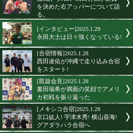
井上尚弥が日本プロスポー
賞で殊勲賞を受賞!
[月間賞]2025.1.29
1月の月間賞は中野幹士!
[WBO-APランキング]2025.1.
WBO-APが最新ランキング
表!
[電話取材]2025.1.29
激戦から5日。高田勇仁が
を決めた右アッパーについ
る。