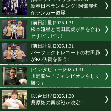
▶
新着
KO KiNG
ダイエット
女子情報
rscproduct
[日本ランキング]2025.1.31
新春日本ランキング! 阿部
がランカー復帰
[前日計量]2025.1.31
松本流星と岡田真虎が目を
せずピリピリ!
[前日計量]2025.1.31
パーフェクトレコードの村
がKO防衛を誓う!
[インタビュー]2025.1.31