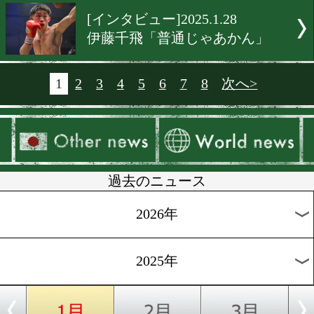
[インタビュー]2025.1.29
永田大士は日々強くなって
[合宿情報]2025.1.28
西田凌佑が沖縄で走り込み
をスタート!
[凱旋会見]2025.1.28
晝田瑞希が満面の笑顔でア
カ初戦を振り返った
[メキシコ合宿]2025.1.28
京口紘人! 宇津木秀! 横山葵
グアダラハラ合宿へ