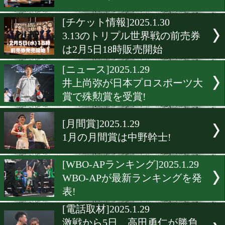
セレス小林会長が関係者へ
の気持ちを伝えた
[合宿情報]2025.1.30
京口紘人! 宇津木秀! 横山
グアダラハラ合宿をスター
[インタビュー]2025.1.30
星大翔「あのベルトが欲し
[チケット情報]2025.1.30
3.13のトリプル世界戦の前
は2月5日18時販売開始
[ニュース]2025.1.29