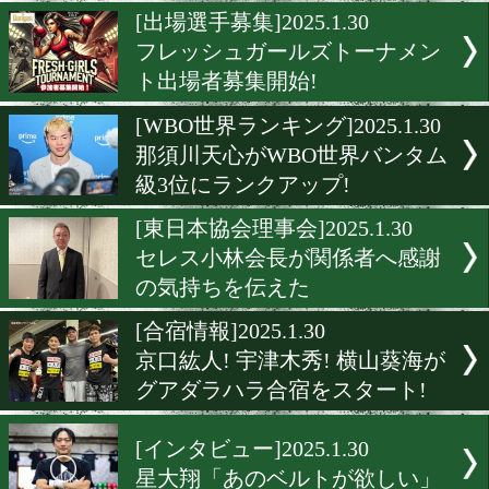
川浦龍生「チャンピオンら
勝つ」
[試合日程]2025.1.30
桑原拓の再起戦が決定!
[出場選手募集]2025.1.30
フレッシュガールズトーナ
ト出場者募集開始!
[WBO世界ランキング]2025.1
那須川天心がWBO世界バ
級3位にランクアップ!
[東日本協会理事会]2025.1.3