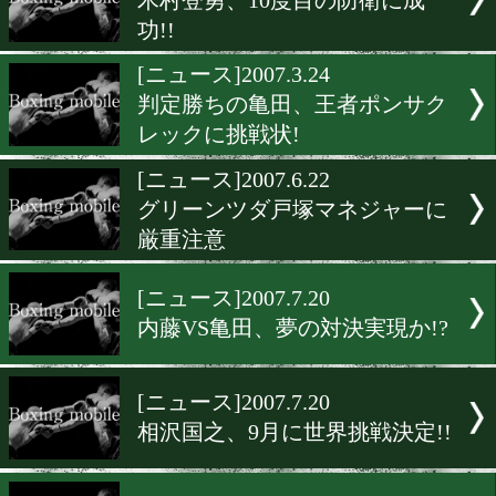
[ニュース]2007.7.21
中年の星、西澤が新王者に!
[ニュース]2007.3.26
正規王者坂田、暫定王者バ
スと6月統一戦へ!
[ニュース]2007.3.24
「最終兵器」和毅TKO勝ち
ュー!
[ニュース]2007.7.21
木村登勇、10度目の防衛に
功!!