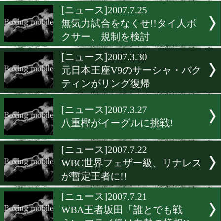
ヅラボクサー・ベルト&嫁
宣言!!
[ニュース]2007.7.27
JBC、元世界統一王者の渡
郎被告を永久追放処分に!
[ニュース]2007.7.25
無気力試合をなくせ!!タイ
クサー、規制を検討
[ニュース]2007.3.30
元日本王座V9のサーシャ・
ティンがリング復帰