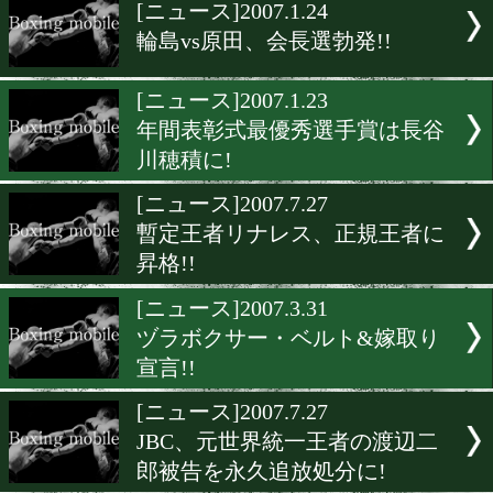
▶
新着
KO KiNG
ダイエット
女子情報
rscproduct
[ニュース]2007.1.24
輪島vs原田、会長選勃発!!
[ニュース]2007.1.23
年間表彰式最優秀選手賞は
川穂積に!
[ニュース]2007.7.27
暫定王者リナレス、正規王
昇格!!
[ニュース]2007.3.31