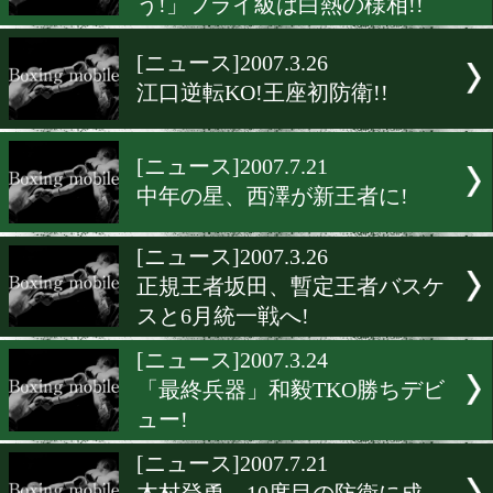
[ニュース]2007.3.27
八重樫がイーグルに挑戦!
[ニュース]2007.7.22
WBC世界フェザー級、リナ
が暫定王者に!!
[ニュース]2007.7.21
WBA王者坂田「誰とでも戦
う!」フライ級は白熱の様相!
[ニュース]2007.3.26
江口逆転KO!王座初防衛!!