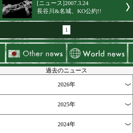
[ニュース]2007.3.24
判定勝ちの亀田、王者ポン
レックに挑戦状!
[ニュース]2007.6.22
グリーンツダ戸塚マネジャ
厳重注意
[ニュース]2007.7.20
内藤VS亀田、夢の対決実現か
[ニュース]2007.7.20
相沢国之、9月に世界挑戦決