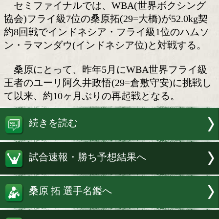
桑原拓(大橋)が帰ってくる!
大橋ボクシングジムは29日、3月11日(
楽園ホールで開催される「フェニックス
130」の全カードを発表した。
セミファイナルでは、WBA(世界ボク
協会)フライ級7位の桑原拓(29=大橋)が52.
約8回戦でインドネシア・フライ級1位の
ン・ラマンダウ(インドネシア位)と対戦
桑原にとって、昨年5月にWBA世界フ
王者のユーリ阿久井政悟(29=倉敷守安)
て以来、約10ヶ月ぶりの再起戦となる。