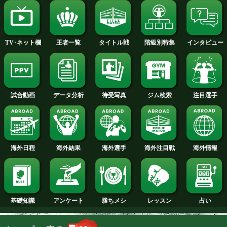
中垣 龍汰朗 選手名鑑へ
ワチュク ナァツ 選手名鑑へ
富岡 浩介 選手名鑑へ
試合日程
試合結果
新人王
ランキング