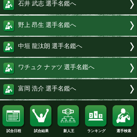
続きを読む
試合速報・勝ち予想結果へ
桑原 拓 選手名鑑へ
石井 武志 選手名鑑へ
野上 昂生 選手名鑑へ