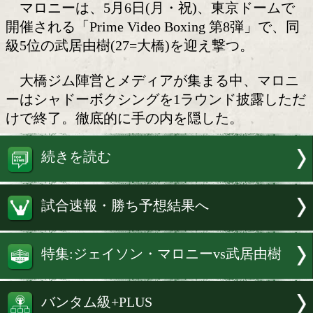
2度目の防衛戦に臨むJマロニー
WBO(世界ボクシング機構)バンタム級
ジェイソン・マロニー(33=豪)が30日、
拳ジムで報道陣に練習を公開した。
マロニーは、5月6日(月・祝)、東京ド
開催される「Prime Video Boxing 第8
級5位の武居由樹(27=大橋)を迎え撃つ。
大橋ジム陣営とメディアが集まる中、
ーはシャドーボクシングを1ラウンド披
けで終了。徹底的に手の内を隠した。