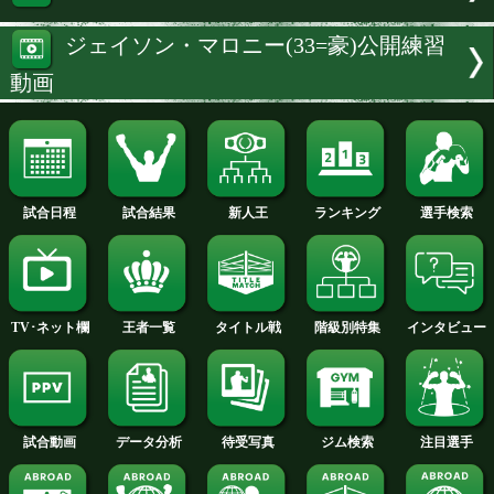
続きを読む
試合速報・勝ち予想結果へ
特集:ジェイソン・マロニーvs武居
バンタム級+PLUS
ジェイソン・マロニー(33=豪)公開
動画