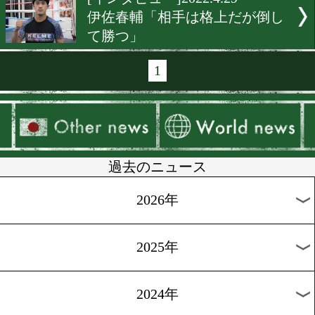
[インタビュー]2022.5.6
丸田陽七太「自分との闘い
[インタビュー]2022.5.5
進化した木村翔をお楽しみ
[インタビュー]2022.5.4
堀川龍「勝ち筋が見えてい
[練習情報]2022.5.2
井上尚弥がスパーリングを
始。フィリピンからも2人