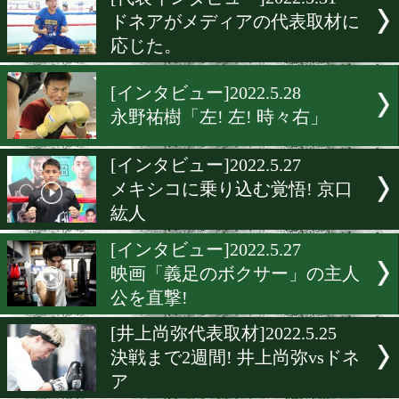
▶
新着
KO KiNG
ダイエット
女子情報
rscproduct
[代表インタビュー]2022.5.3
ドネアがメディアの代表取
応じた。
[インタビュー]2022.5.28
永野祐樹「左! 左! 時々右」
[インタビュー]2022.5.27
メキシコに乗り込む覚悟! 
紘人
[インタビュー]2022.5.27