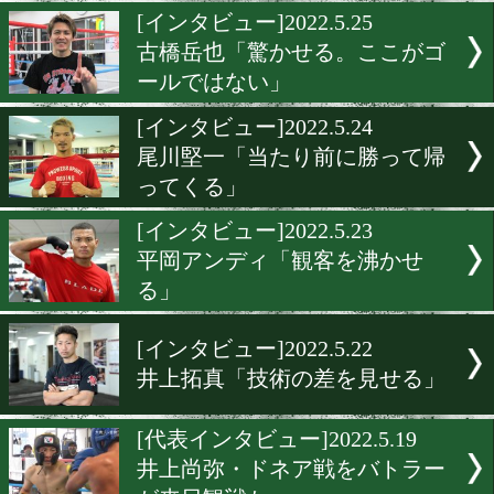
映画「義足のボクサー」の
公を直撃!
[井上尚弥代表取材]2022.5.2
決戦まで2週間! 井上尚弥vs
ア
[インタビュー]2022.5.25
古橋岳也「驚かせる。ここ
ールではない」
[インタビュー]2022.5.24
尾川堅一「当たり前に勝っ
ってくる」
[インタビュー]2022.5.23