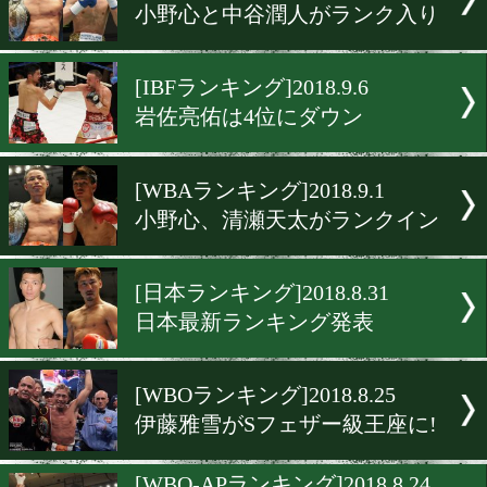
齊藤裕太が新王者、池水達
山本隆寛は圏内入り
[WBO-APランキング]2018.9.
勅使河原弘晶がバンタム級
返上
[OPBFランキング]2018.9.13
勅使河原弘晶がSバンタム
定戦に出場!
[WBCランキング]2018.9.10
小野心と中谷潤人がランク