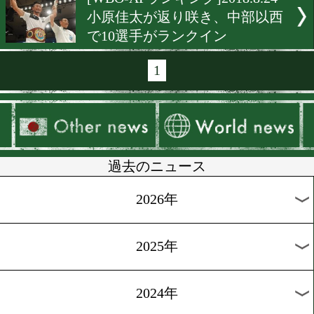
[IBFランキング]2018.9.6
岩佐亮佑は4位にダウン
[WBAランキング]2018.9.1
小野心、清瀬天太がランク
[日本ランキング]2018.8.31
日本最新ランキング発表
[WBOランキング]2018.8.25
伊藤雅雪がSフェザー級王座