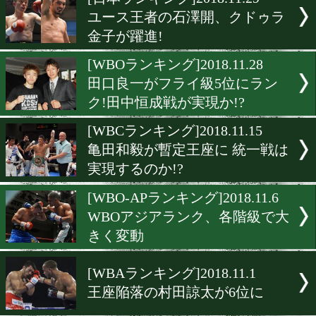
▶
新着
KO KiNG
ダイエット
女子情報
rscproduct
[日本ランキング]2018.11.29
ユース王者の石澤開、クド
金子が躍進!
[WBOランキング]2018.11.2
田口良一がフライ級5位に
ク!田中恒成戦が実現か!?
[WBCランキング]2018.11.1
亀田和毅が暫定王座に 統一
実現するのか!?
[WBO-APランキング]2018.11