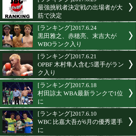
▶
新着
KO KiNG
ダイエット
女子情報
rscproduct
[ランキング]2017.6.29
最強挑戦者決定戦の出場者
筋で決定
[ランキング]2017.6.24
黒田雅之、赤穂亮、末吉大
WBOランク入り
[ランキング]2017.6.21
OPBF 木村隼人含む5選手
ク入り
[ランキング]2017.6.18