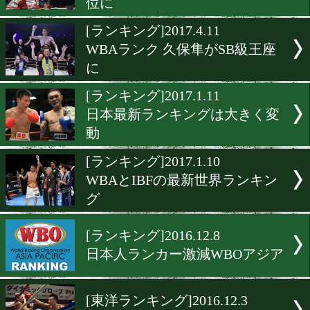
清水聡など6選手が日本ラ
入り
[ランキング]2017.5.26
大森将平が復活 村田諒太は
に
[ランキング]2017.4.11
WBCランク 亀田和毅がSB級
位に
[ランキング]2017.4.11
WBAランク 久保隼がSB級
に
[ランキング]2017.1.11