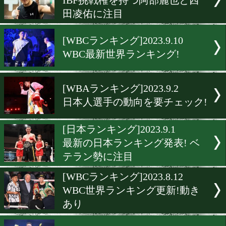
最新日本ランキング! 那須
心は7位にアップ!
[WBOランキング]2023.9.22
WBO世界1位に岩田翔吉!
[OPBFランキング]2023.9.19
那須川天心がOPBF7位にア
[IBFランキング]2023.9.15
IBF挑戦権を持つ阿部麗也
田凌佑に注目