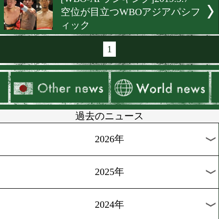
[WBOランキング]2019.5.22
WBO世界ランク国内選手
[OPBFランキング]2019.5.16
粉川拓也と木村文祐がラン
り
[WBCランキング]2019.5.11
八重樫東が圏内、15位以下
続々ランクイン
[IBFランキング]2019.5.9
世界敗戦の船井龍一は11位
ウン