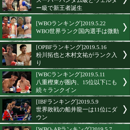
黒田雅之、栗原慶太がラン
ン
[WBAランキング]2019.6.1
中国で快挙の今野裕介が世
り
[WBO-APランキング]2019.5.
阪下優友&ストロング小林
王者、清水は1位
[日本ランキング]2019.5.31
スーパーバンタム級とウェ
ー級で新王者誕生