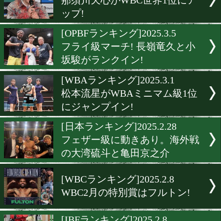
スーパーフライ級6位に畑
人!
[PFPランキング]2025.3.20
拳四朗が「The Ring」PFP1
[IBFランキング]2025.3.12
IBF4位に那須川天心!
[WBCランキング]2025.3.10
那須川天心がWBC世界1位
ップ!