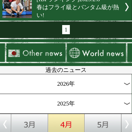
[OPBFランキング]2025.3.5
フライ級マーチ! 長嶺竜久
坂駿がランクイン!
[WBAランキング]2025.3.1
松本流星がWBAミニマム級
にジャンプイン!
[日本ランキング]2025.2.28
フェザー級に動きあり。海
の大湾硫斗と亀田京之介
[WBCランキング]2025.2.8
WBC2月の特別賞はフルトン