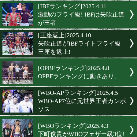
最新WBCランキングはフラ
とバンタム級に動きあり!
[WBC月間賞]2025.4.12
WBC3月の顔は寺地拳四朗!
[IBFランキング]2025.4.11
激動のフライ級! IBFは矢
が王者
[王座返上]2025.4.10
矢吹正道がIBFライトフラ
王座を返上!