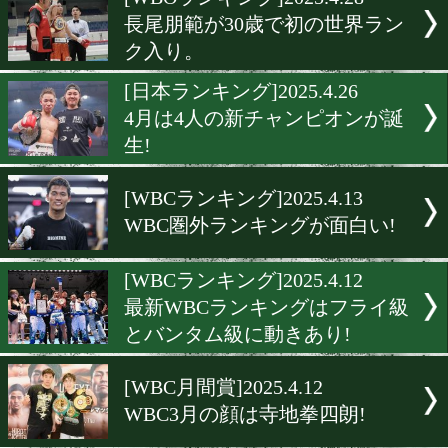
▶
新着
KO KiNG
ダイエット
女子情報
rscproduct
[WBOランキング]2025.4.28
長尾朋範が30歳で初の世界
ク入り。
[日本ランキング]2025.4.26
4月は4人の新チャンピオン
生!
[WBCランキング]2025.4.13
WBC圏外ランキングが面白
[WBCランキング]2025.4.12