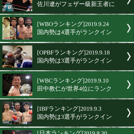
田中教仁がIBF王座をロッ
ン!?
[WBAランキング]2019.10.2
中谷潤人が世界最高位の2
[WBO-APランキング]2019.9.
冨田大樹がLフライ級新王
[JBCランキング]2019.9.26
佐川遼がフェザー級新王者