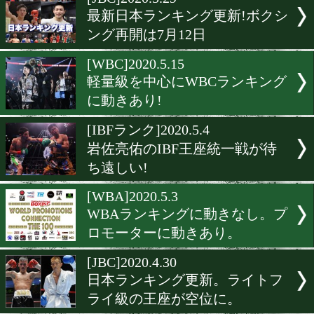
▶
新着
KO KiNG
ダイエット
女子情報
rscproduct
[JBC]2020.5.29
最新日本ランキング更新!
ング再開は7月12日
[WBC]2020.5.15
軽量級を中心にWBCランキ
に動きあり!
[IBFランク]2020.5.4
岩佐亮佑のIBF王座統一戦
ち遠しい!
[WBA]2020.5.3