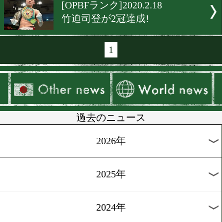
[WBOアジア]2020.3.4
WBOアジアの最新ランキン
[勝ち予想]2020.3.4
ボクモバ勝ち予想2月の1位
「クラウン」さん!
[日本ランク]2020.2.28
三迫ジムに日本チャンピオ
人!
[WBOランク]2020.2.20
田中恒成がスーパーフライ
位にランクイン