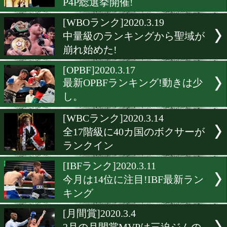
WBA世界ミニマム級10位
勝成がランクイン!
[JBC]2020.3.31
最新日本ランキング発表!
[ボクモバ投票]2020.3.30
4月上旬にボクモバユーザ
P4P総選挙開催!
[WBOランク]2020.3.19
中量級のランキングから聖
崩れ始めた!
[OPBF]2020.3.17