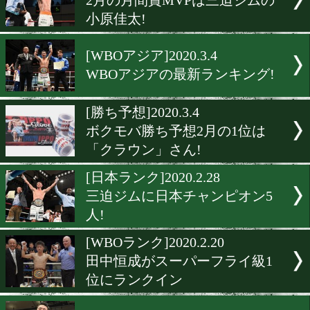
最新OPBFランキング!動き
し。
[WBCランク]2020.3.14
全17階級に40カ国のボクサ
ランクイン
[IBFランク]2020.3.11
今月は14位に注目!IBF最新
キング
[月間賞]2020.3.4
2月の月間賞MVPは三迫ジ
小原佳太!