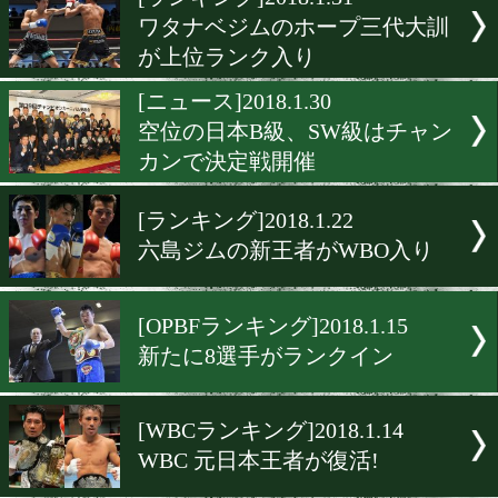
▶
新着
KO KiNG
ダイエット
女子情報
rscproduct
[ランキング]2018.1.31
ワタナベジムのホープ三代
が上位ランク入り
[ニュース]2018.1.30
空位の日本B級、SW級はチ
カンで決定戦開催
[ランキング]2018.1.22
六島ジムの新王者がWBO入
[OPBFランキング]2018.1.15