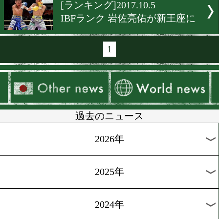
[ランキング]2017.11.19
WBOアジア・パシフィック
内勢10選手がランク入り
[ランキング]2017.11.7
OPBF王者の清水聡がIBF入
[ランキング]2017.11.1
8選手が新たに日本ランク
[ランキング]2017.10.16
WBO 香港戦の二人がラン
ン