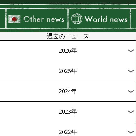
▶
新着
KO KiNG
ダイエット
女子情報
rscproduct
過去のニュース
2026年
2025年