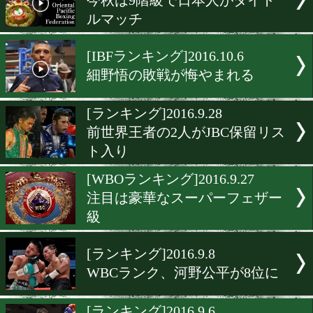
新鋭5選手が日本ランキン
り
[WBCランキング]2016.10.1
長谷川穂積が5年半ぶりに
に
[月間賞]2016.10.8
9月MVPはV1の荒川仁人
[OPBFランキング]2016.10.7
今秋は9階級で日本人がタ
ルマッチ