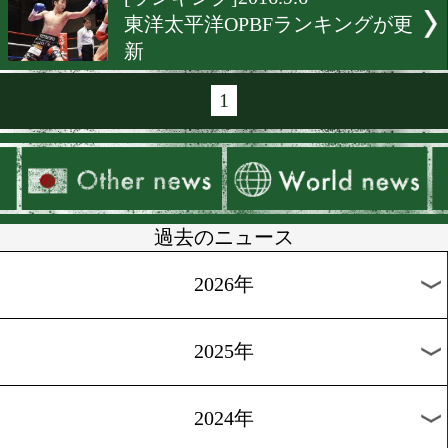
[IBFランキング]2016.10.6
細野悟の敗戦が悔やまれる
[ランキング]2016.9.28
前世界王者の2人がJBC保
ト入り
[WBOランキング]2016.9.27
注目は豪華なスーパーフェ
級
[ランキング]2016.9.8
WBCランク、河野公平が8