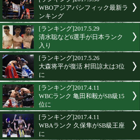
▶
新着
KO KiNG
ダイエット
女子情報
rscproduct
[ランキング]2017.5.30
WBOアジアパシフィック
ンキング
[ランキング]2017.5.29
清水聡など6選手が日本ラ
入り
[ランキング]2017.5.26
大森将平が復活 村田諒太は
に
[ランキング]2017.4.11