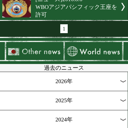
[ランキング]2016.8.14
WBC、拳四朗が躍進
[OPBFランキング]2016.8.12
日本勢8選手がランク入り
[ニュース]2016.8.9
国内初のWBO地域戦は9/13
[ニュース]2016.8.8
WBOアジアパシフィック