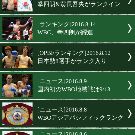
[JBCランキング]2016.8.25
保留選手について議論
[WBOアジアパシフィック
ク]2016.8.24
日本人5選手がランク入り
[ニュース]2016.8.22
石本康隆のV2戦が決定
[WBOランキング]2016.8.19
拳四朗&翁長吾央がランク