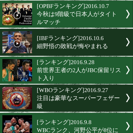
長谷川穂積が5年半ぶりに
に
[月間賞]2016.10.8
9月MVPはV1の荒川仁人
[OPBFランキング]2016.10.7
今秋は9階級で日本人がタ
ルマッチ
[IBFランキング]2016.10.6
細野悟の敗戦が悔やまれる
[ランキング]2016.9.28