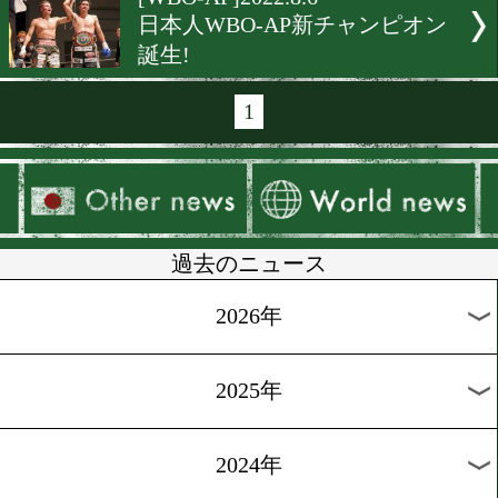
[WBCランキング]2022.8.14
タイソン・フューリーはヘ
級王者のまま!
[海外情報]2022.8.13
WBAクルーザー級世界王者
人に!
[OPBFランキング]2022.8.10
フェザー級からライト級に
あり! 最新ランキング
[IBFランキング]2022.8.6
ドネアのランクインは見送