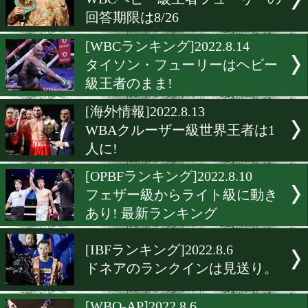
WBO-AP最新ランキング! and
new…
[WBAランキング]2022.9.1
WBAミドル級2位に村田諒太
[WBOランキング]2022.8.19
WBOミドル級15位に能嶋
ランクイン!
[WBC]2022.8.16
WBCヘビー級王者フューリ
回答期限は8/26