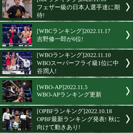
▶
新着
KO KiNG
ダイエット
女子情報
rscproduct
[IBFランキング]2022.11.18
フェザー級の日本人選手達
待!
[WBCランキング]2022.11.1
吉野修一郎が6位!
[WBOランキング]2022.11.1
WBOスーパーフライ級1位
谷潤人!
[WBO-AP]2022.11.5