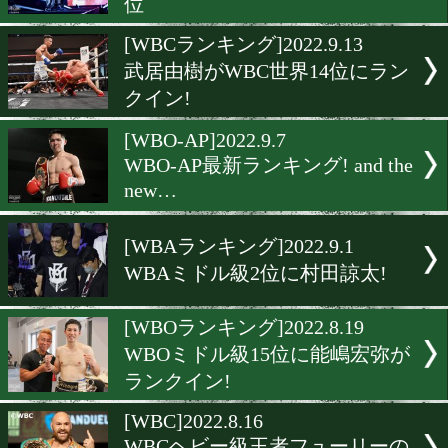
最新日本ランキング発表! 
級動きあり。
[WBOランキング]2022.9.14
WBO世界フライ級王者は
人のまま
[OPBFランキング]2022.9.14
但馬ブランドンミツロがOPB
位
[WBCランキング]2022.9.13
武居由樹がWBC世界14位
クイン!
[WBO-AP]2022.9.7