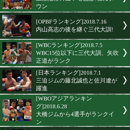
和氣慎吾がスーパーバンタ
新王者に
[WBOアジアランキン
グ]2018.7.27
戴冠の小西伶弥ほか国内選
人がランク
[WBOランキング]2018.7.20
王座陥落の山中竜也は6位
ウン
[OPBFランキング]2018.7.16
内山高志の後を継ぐ三代大