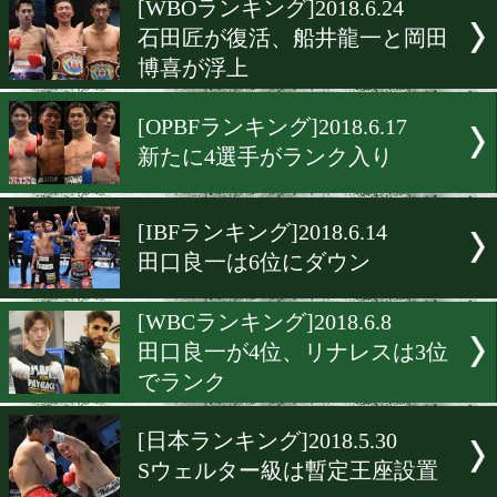
[WBCランキング]2018.7.5
WBC15位以下に三代大訓
正道がランク
[日本ランキング]2018.7.1
三迫ジムの藤北誠也と佐川
躍進
[WBOアジアランキン
グ]2018.6.28
大橋ジムから4選手がラン
ン
[WBOランキング]2018.6.24
石田匠が復活、船井龍一と
博喜が浮上