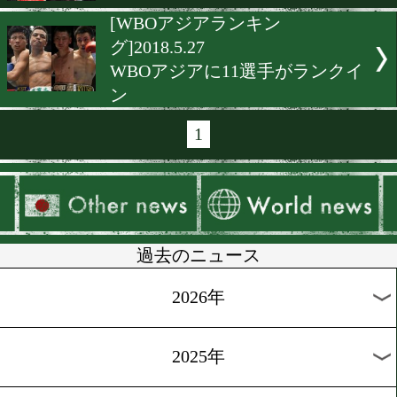
[OPBFランキング]2018.6.17
新たに4選手がランク入り
[IBFランキング]2018.6.14
田口良一は6位にダウン
[WBCランキング]2018.6.8
田口良一が4位、リナレスは
でランク
[日本ランキング]2018.5.30
Sウェルター級は暫定王座