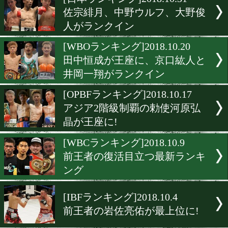
▶
新着
KO KiNG
ダイエット
女子情報
rscproduct
[日本ランキング]2018.10.31
佐宗緋月、中野ウルフ、大
人がランクイン
[WBOランキング]2018.10.2
田中恒成が王座に、京口紘
井岡一翔がランクイン
[OPBFランキング]2018.10.1
アジア2階級制覇の勅使河
晶が王座に!
[WBCランキング]2018.10.9