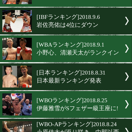
勅使河原弘晶がバンタム級
返上
[OPBFランキング]2018.9.13
勅使河原弘晶がSバンタム
定戦に出場!
[WBCランキング]2018.9.10
小野心と中谷潤人がランク
[IBFランキング]2018.9.6
岩佐亮佑は4位にダウン