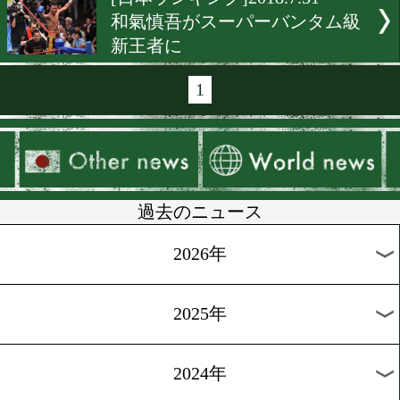
[OPBFランキング]2018.8.18
7月OPBF 地方勢の躍進目立
[IBFランキング]2018.8.11
ミニマム、Lフライ級が空
[WBCランキング]2018.8.8
前世界王者の山中竜也、京
人がランク入り
[WBAランキング]2018.8.1
井岡一翔がSフライ級2位に
ク!