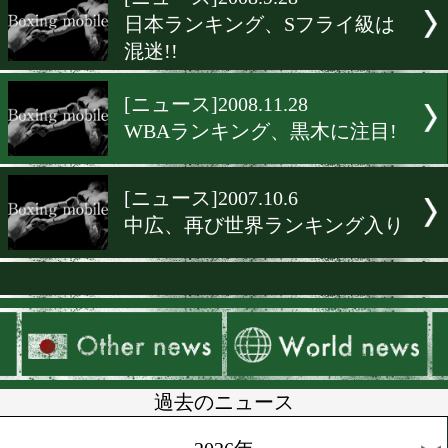
▶
新着
KO KiNG
ダイエット
女子情報
rscproduct
[ニュース]2008.9.28
日本ランキング、Sフライ
混迷!!
[ニュース]2008.11.28
WBAランキング、黒木に注
[ニュース]2007.10.6
中広、再び世界ランキング