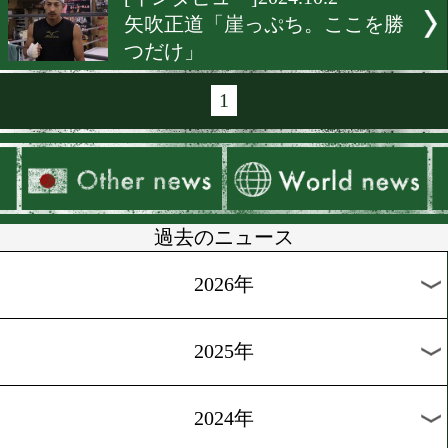
[インタビュー]2024.10.6
中川公弘「これまでの思い
つける」
[インタビュー]2024.10.4
松本圭佑「テーマは原点回
[インタビュー]2024.10.3
力石政法「一発ももらわず
で仕留める」
[インタビュー]2024.10.2
京口紘人「奪われたものを
返す」