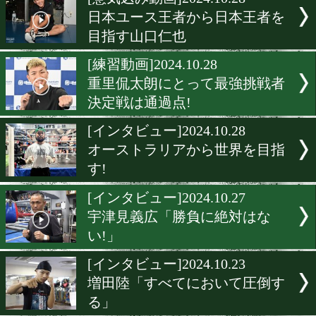
▶
新着
KO KiNG
ダイエット
女子情報
rscproduct
[意気込み動画]2024.10.28
日本ユース王者から日本王
目指す山口仁也
[練習動画]2024.10.28
重里侃太朗にとって最強挑
決定戦は通過点!
[インタビュー]2024.10.28
オーストラリアから世界を
す!
[インタビュー]2024.10.27