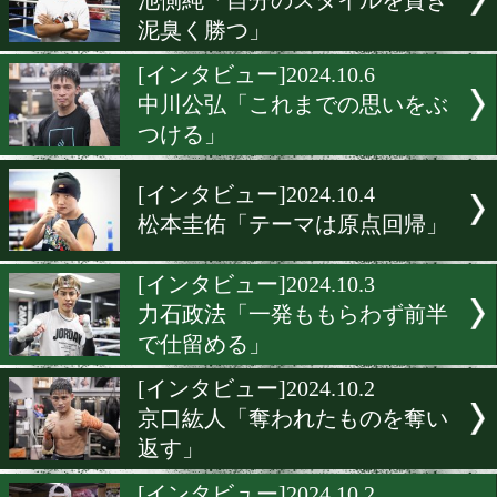
井上拓真vs堤聖也!名トレ
による戦力チャートと展開
[インタビュー]2024.10.10
石井渡士也「負ける気がし
い。ケリをつける」
[インタビュー]2024.10.8
坂井優太「自分のボクシン
貫く」
[インタビュー]2024.10.7
池側純「自分のスタイルを
泥臭く勝つ」