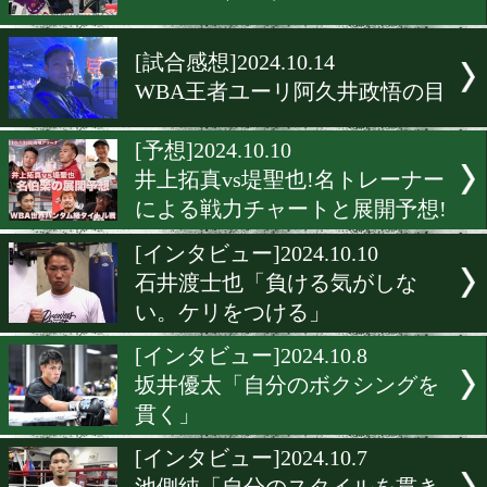
渡来美響のパフォーマンス
目!
[インタビュー]2024.10.17
関根幸太朗「圧勝。その先
見ていない」
[リングサイドの目]2024.10.
田中恒成(畑中)戦の王者の
[試合感想]2024.10.14
WBA王者ユーリ阿久井政
[予想]2024.10.10