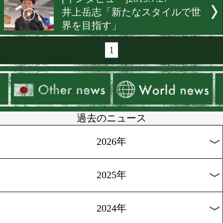
[インタビュー]2019.8.2
下町俊貴「焦りはあります
[インタビュー]2019.7.30
大森将平「5ラウンド以内
着がつく」
[インタビュー]2019.7.29
勅使河原弘晶「世界戦のつ
で戦う」
[インタビュー]2019.7.28
大保龍斗、世代交代をはた