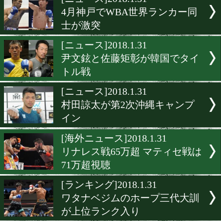
▶
新着
KO KiNG
ダイエット
女子情報
rscproduct
[ニュース]2018.1.31
4月神戸でWBA世界ランカ
士が激突
[ニュース]2018.1.31
尹文鉉と佐藤矩彰が韓国で
トル戦
[ニュース]2018.1.31
村田諒太が第2次沖縄キャ
イン
[海外ニュース]2018.1.31