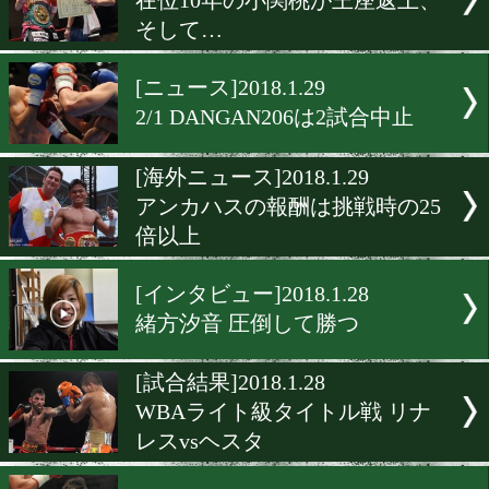
マーク・ジョン・ヤップが
孝文とV3戦
[インタビュー]2018.1.29
吉野修一郎がライト級国内
を目指す!
[公開練習]2018.1.29
フエンテスは夫婦の絆で比
吾に挑む!
[ニュース]2018.1.29
在位10年の小関桃が王座返
そして…