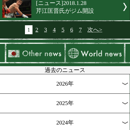
[ニュース]2018.1.29
2/1 DANGAN206は2試合中
[海外ニュース]2018.1.29
アンカハスの報酬は挑戦時の
倍以上
[インタビュー]2018.1.28
緒方汐音 圧倒して勝つ
[試合結果]2018.1.28
WBAライト級タイトル戦 
レスvsヘスタ