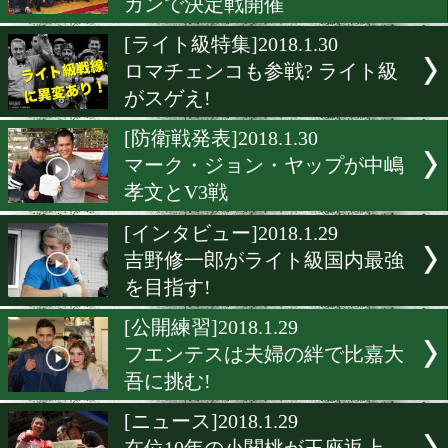
[発表会見]2018.1.30
田中恒成がフライ級初戦を
[ニュース]2018.1.30
2.28松本亮世界初挑戦のア
ーが決定!
[ニュース]2018.1.30
空位の日本B級、SW級はチ
カンで決定戦開催
[ライト級特集]2018.1.30
ロマチェンコも参戦? ライ
がスゲえ!
[防衛戦発表]2018.1.30