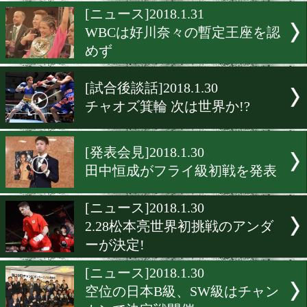
リナレス戦65万超 マティ
71万超視聴
[ランキング]2018.1.31
ワタナベジムのホープ三代
が上位ランク入り
[ニュース]2018.1.31
WBCは好川奈々の暫定王座
めず
[試合後談話]2018.1.30
チャオズ箕輪 次は世界か!?