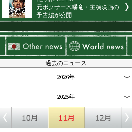
[世界戦特集]2022.6.1
9人の名トレーナーが井上
ネア戦をチャートで比較
[相関図]2022.5.16
5月と6月はライト級が熱い!
[告知]2022.5.8
44歳の野中悠樹クラウドフ
ディング開始
[試合写真]2022.4.10
福田直樹カメラマンの特設
ラリー!