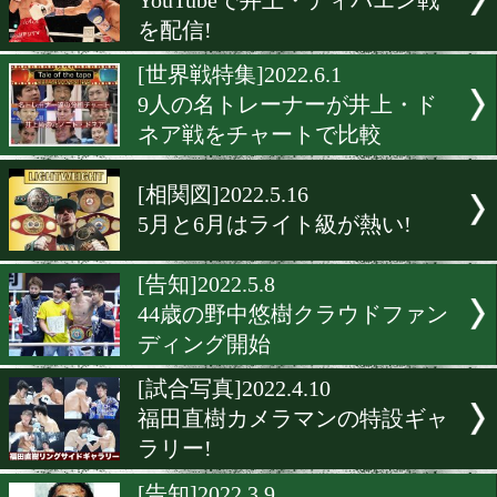
8月4日グレイテストボクシ
紹介動画が公開
[ライブ配信]2022.7.17
JCL西日本決勝戦をライブ
[ネット・TV欄]2022.6.18
DANGAN251ライブ配信が
[井上戦特集]2022.6.4
YouTubeで井上・ディパエ
を配信!