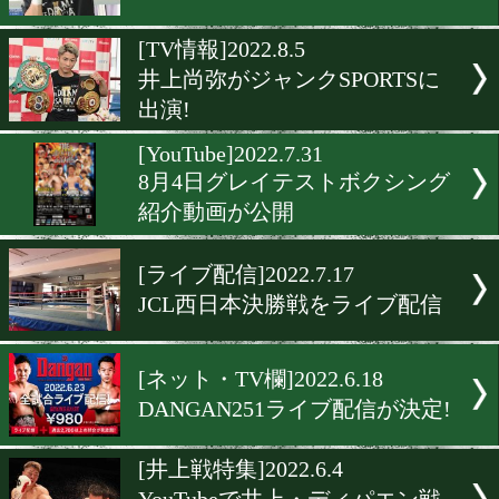
田中教仁は60年続く負の記
断ち切れるか?
[ニュース]2022.8.26
リング誌ランキング。栗原
と西田凌佑がランクイン!
[配信]2022.8.23
井上尚弥×木村拓哉! 第2弾!
[TV情報]2022.8.5
井上尚弥がジャンクSPORT
出演!
[YouTube]2022.7.31