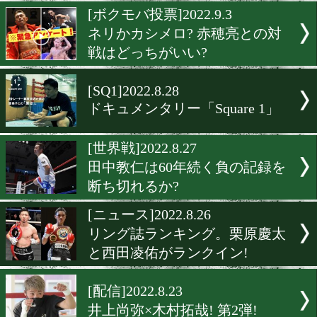
映画「レッド・シューズ」
国公開
[動画]2022.11.28
カシメロ×赤穂亮のドキュ
タリー動画が公開
[ボクモバ投票]2022.9.3
ネリかカシメロ? 赤穂亮と
戦はどっちがいい?
[SQ1]2022.8.28
ドキュメンタリー「Square 
[世界戦]2022.8.27