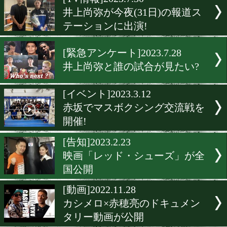
▶
新着
KO KiNG
ダイエット
女子情報
rscproduct
[TV情報]2023.7.30
井上尚弥が今夜(31日)の報
テーションに出演!
[緊急アンケート]2023.7.28
井上尚弥と誰の試合が見た
[イベント]2023.3.12
赤坂でマスボクシング交流
開催!
[告知]2023.2.23