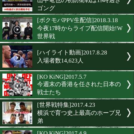
大好評!日曜日に「始める
ング」
[試合動画]2018.5.4
久保隼vs大沢宏晋!サバイ
ッチ
[ニュース]2018.3.25
「DANGAN」が出場者を募
[ボクモバPPV]2018.3.18
山中竜也の初防衛戦は19時
ゴング