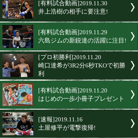
▶
新着
KO KiNG
ダイエット
女子情報
rscproduct
[有料試合動画]2019.11.30
井上浩樹の相手に要注意!
[有料試合動画]2019.11.29
六島ジムの新鋭達の活躍に
[プロ初勝利]2019.11.20
崎口達希が3R2分6秒TKO
利
[有料試合動画]2019.11.20