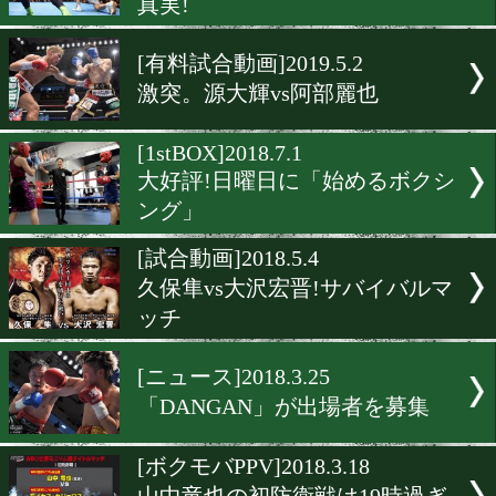
[日本ユース]2019.10.5
10月19日に東西の新鋭が激
[有料試合動画]2019.9.9
日本ユーストーナメント!
ム級
[有料試合動画]2019.5.9
検証せよ! 4Rの小國のダウ
真実!
[有料試合動画]2019.5.2
激突。源大輝vs阿部麗也
[1stBOX]2018.7.1