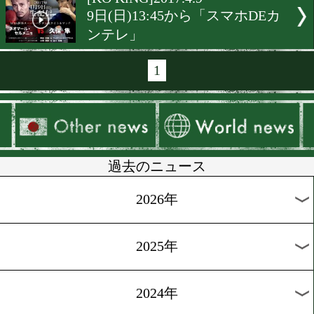
[ボクモバPPV生配信]2018.3.
今夜17時からライブ配信開
世界戦
[ハイライト動画]2017.8.28
入場者数14,623人
[KO KiNG]2017.5.7
今週末の香港を任された日
戦士たち
[世界戦特集]2017.4.23
横浜で育つ史上最高のホー
弟