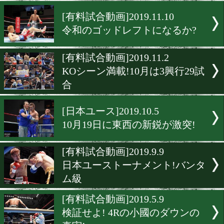
はじめの一歩小冊子プレゼ
[速報]2019.11.16
土屋修平が電撃復帰!
[有料試合動画]2019.11.10
令和のゴッドレフトになる
[有料試合動画]2019.11.2
KOシーン満載!10月は3興行
合