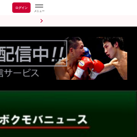
ログイン
前日計量・調印式
試合後会見
海外情報
五輪情報