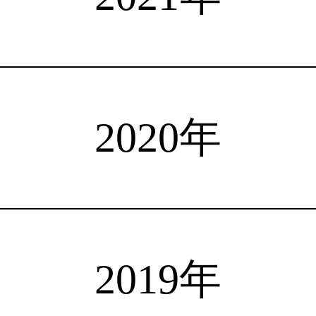
注目選手
海外情報
占い