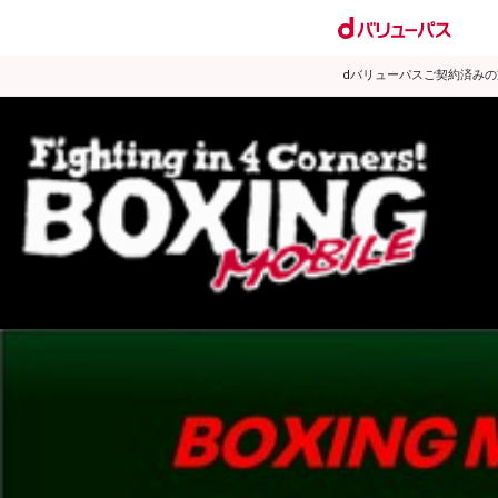
dバリューパスご契約済み
試合日程
試合結果
ランキング
練習動画
2012年1月のニュース
▶
新着
KO KiNG
ダイエット
女子情報
rscproducts