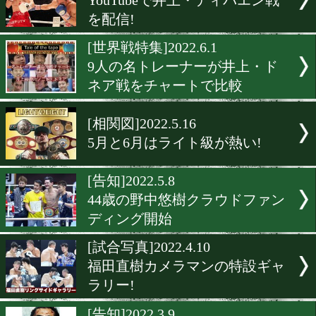
8月4日グレイテストボクシ
紹介動画が公開
[ライブ配信]2022.7.17
JCL西日本決勝戦をライブ
[ネット・TV欄]2022.6.18
DANGAN251ライブ配信が
[井上戦特集]2022.6.4
YouTubeで井上・ディパエ
を配信!