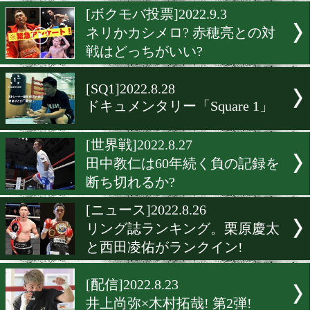
映画「レッド・シューズ」
国公開
[動画]2022.11.28
カシメロ×赤穂亮のドキュ
タリー動画が公開
[ボクモバ投票]2022.9.3
ネリかカシメロ? 赤穂亮と
戦はどっちがいい?
[SQ1]2022.8.28
ドキュメンタリー「Square 
[世界戦]2022.8.27