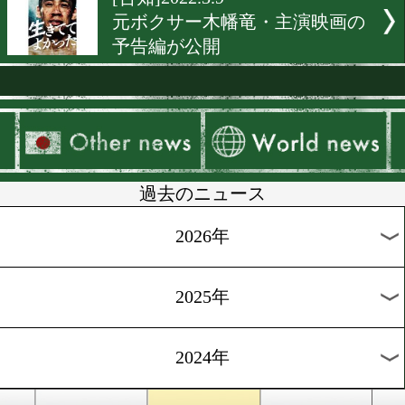
[世界戦特集]2022.6.1
9人の名トレーナーが井上
ネア戦をチャートで比較
[相関図]2022.5.16
5月と6月はライト級が熱い!
[告知]2022.5.8
44歳の野中悠樹クラウドフ
ディング開始
[試合写真]2022.4.10
福田直樹カメラマンの特設
ラリー!