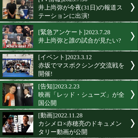
▶
新着
KO KiNG
ダイエット
女子情報
rscproduct
[TV情報]2023.7.30
井上尚弥が今夜(31日)の報
テーションに出演!
[緊急アンケート]2023.7.28
井上尚弥と誰の試合が見た
[イベント]2023.3.12
赤坂でマスボクシング交流
開催!
[告知]2023.2.23