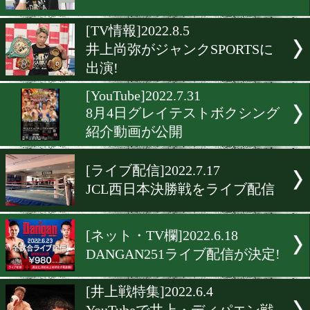
田中教仁は60年続く負の記
断ち切れるか?
[ニュース]2022.8.26
リング誌ランキング。栗原
と西田凌佑がランクイン!
[配信]2022.8.23
井上尚弥×木村拓哉! 第2弾!
[TV情報]2022.8.5
井上尚弥がジャンクSPORT
出演!
[YouTube]2022.7.31