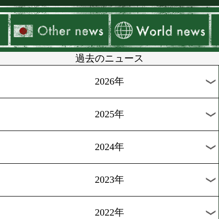
▶
新着
KO KiNG
ダイエット
女子情報
rscproduct
過去のニュース
2026年
2025年