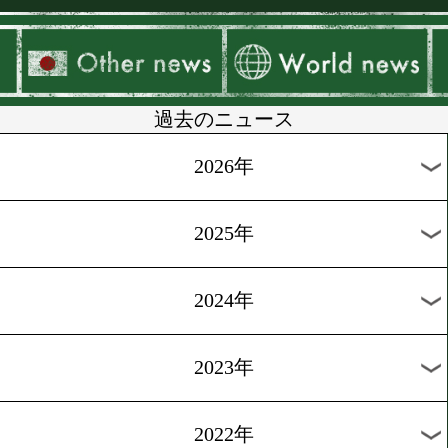
▶
新着
KO KiNG
ダイエット
女子情報
rscproduct
過去のニュース
2026年
2025年