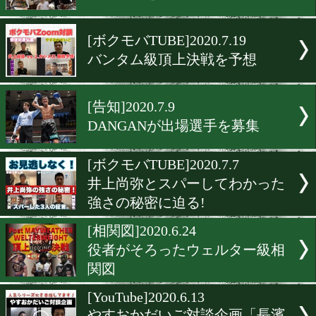
実践編!いま話題の藤原俊志
YouTube
[zoom対談]2020.8.11
人気トップボクサーの爆笑
ど真面目な話。
[勝ちメシ]2020.7.23
勝ちメシを紹介!
[ボクモバTUBE]2020.7.19
バンタム級頂上決戦を予想