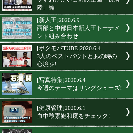
[告知]2020.7.9
DANGANが出場選手を募集
[ボクモバTUBE]2020.7.7
井上尚弥とスパーしてわか
強さの秘密に迫る!
[相関図]2020.6.24
役者がそろったウェルター
関図
[YouTube]2020.6.13
やすおかだいご対談企画「
陸」編