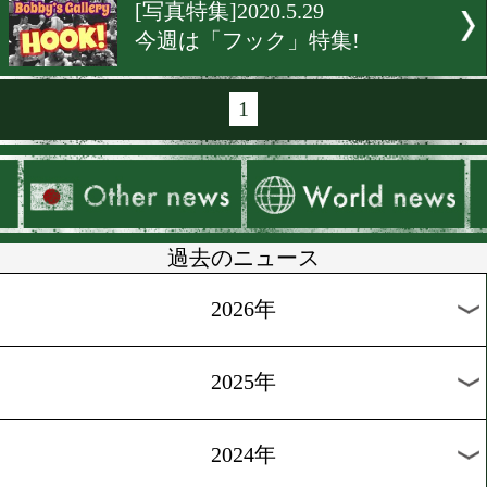
[新人王]2020.6.9
西部と中部日本新人王トー
ント組み合わせ
[ボクモバTUBE]2020.6.4
3人のベストバウトとあの
心境を!
[写真特集]2020.6.4
今週のテーマはリングシュ
[健康管理]2020.6.1
血中酸素飽和度をチェック!