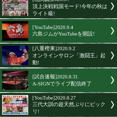
▶
新着
KO KiNG
ダイエット
女子情報
rscproduct
[相関図]2020.9.7
頂上決戦戦国モード!今年
ライト級!
[YouTube]2020.9.4
六島ジムがYouTubeを開設!
[八重樫東]2020.9.2
オンラインサロン「激闘王
動!
[試合速報]2020.8.31