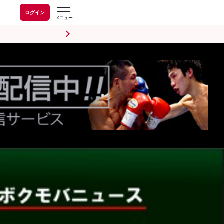
ログイン
前日計量・調印式
試合後会見
海外情報
五輪情報