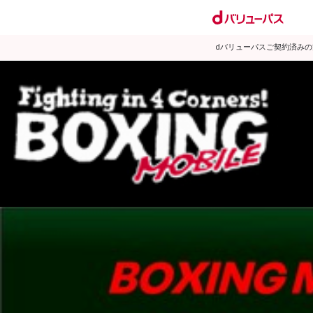
dバリューパスご契約済み
試合日程
試合結果
ランキング
練習動画
2008年5月のニュース
▶
新着
KO KiNG
ダイエット
女子情報
rscproducts