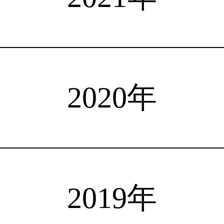
注目選手
海外情報
占い