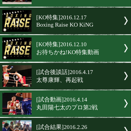
ボクシングマッチのネット
が本格化
[KO KiNG]2017.1.8
土屋修平vs野口将志 試合映
[KO KiNG]2016.12.25
610ヤングフェスティバル5
[KO特集]2016.12.17
Boxing Raise KO KiNG