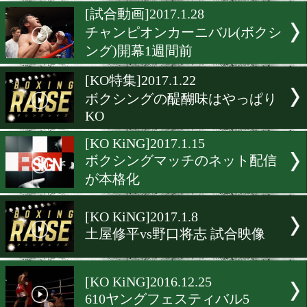
今週はBOXING RAISEのK
ン
[KO KiNG]2017.1.29
デビューから11試合連続K
比嘉大吾
[試合動画]2017.1.28
チャンピオンカーニバル(
ング)開幕1週間前
[KO特集]2017.1.22
ボクシングの醍醐味はやっ
KO
[KO KiNG]2017.1.15