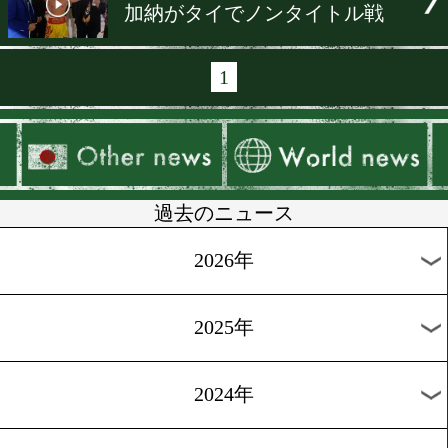
[KO特集]2016.12.10
お待ちかね!KO特集動画
[試合後談話]2016.4.17
太尊康輝、再起戦
[試合動画]2016.4.14
丸田陽七太のプロ第2戦
[試合結果]2016.2.26
加納がタイでノンタイトル