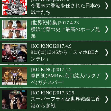
▶
新着
KO KiNG
ダイエット
女子情報
rscproduct
[KO KiNG]2017.5.7
今週末の香港を任された日
戦士たち
[世界戦特集]2017.4.23
横浜で育つ史上最高のホー
弟
[KO KiNG]2017.4.9
9日(日)13:45から「スマホD
ンテレ」
[KO KiNG]2017.4.2