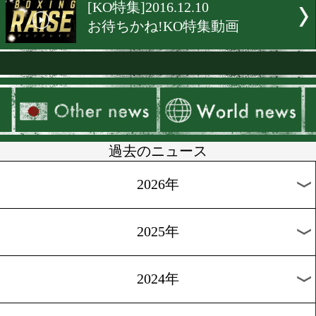
[KO KiNG]2017.1.15
ボクシングマッチのネット
が本格化
[KO KiNG]2017.1.8
土屋修平vs野口将志 試合映
[KO KiNG]2016.12.25
610ヤングフェスティバル5
[KO特集]2016.12.17
Boxing Raise KO KiNG