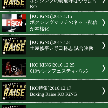
今週はBOXING RAISEのK
ン
[KO KiNG]2017.1.29
デビューから11試合連続K
比嘉大吾
[試合動画]2017.1.28
チャンピオンカーニバル(
ング)開幕1週間前
[KO特集]2017.1.22
ボクシングの醍醐味はやっ
KO