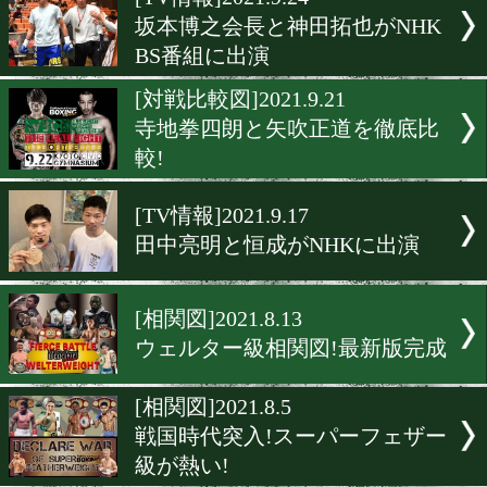
▶
新着
KO KiNG
ダイエット
女子情報
rscproduct
[TV情報]2021.9.24
坂本博之会長と神田拓也がN
BS番組に出演
[対戦比較図]2021.9.21
寺地拳四朗と矢吹正道を徹
較!
[TV情報]2021.9.17
田中亮明と恒成がNHKに出
[相関図]2021.8.13