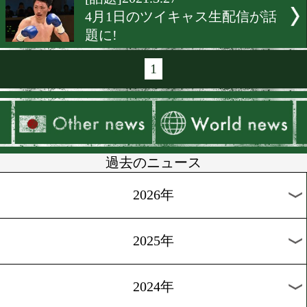
[バンタム級]2021.4.29
バンタム級戦線が動き始め
[テレビ情報]2021.4.7
中谷潤人がTV神奈川に出演
[告知]2021.4.2
京口紘人がFM大阪に出演
[告知]2021.3.30
多田悦子がマリンFMに出