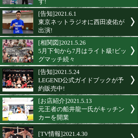
[メッセージ]2021.6.10
井上尚弥に熱いエールを送
[WOWOW]2021.6.10
井上尚弥vsダスマリナスの
と前日計量の生配信が決定!
[月間賞]2021.6.9
5月は大橋ジムの勢いが止
ず!
[告知]2021.6.1
東京ネットラジオに西田凌
出演!
[相関図]2021.5.26