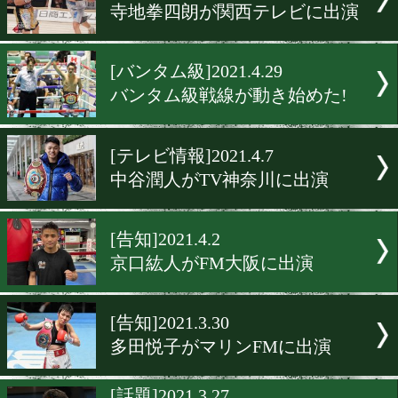
5月下旬から7月はライト級
グマッチ続々
[告知]2021.5.24
LEGEND公式ガイドブック
約販売中!
[お店紹介]2021.5.13
元王者の船井龍一氏がキッ
カーを開業
[TV情報]2021.4.30
寺地拳四朗が関西テレビに