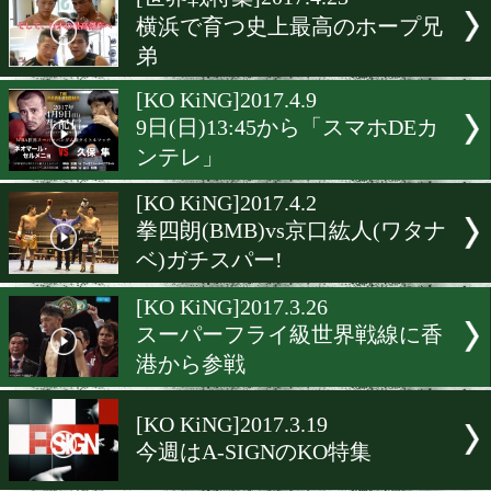
▶
新着
KO KiNG
ダイエット
女子情報
rscproduct
[世界戦特集]2017.4.23
横浜で育つ史上最高のホー
弟
[KO KiNG]2017.4.9
9日(日)13:45から「スマホD
ンテレ」
[KO KiNG]2017.4.2
拳四朗(BMB)vs京口紘人(
ベ)ガチスパー!
[KO KiNG]2017.3.26