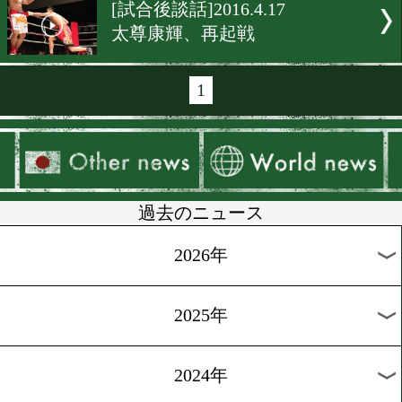
[KO KiNG]2017.1.8
土屋修平vs野口将志 試合映
[KO KiNG]2016.12.25
610ヤングフェスティバル5
[KO特集]2016.12.17
Boxing Raise KO KiNG
[KO特集]2016.12.10
お待ちかね!KO特集動画