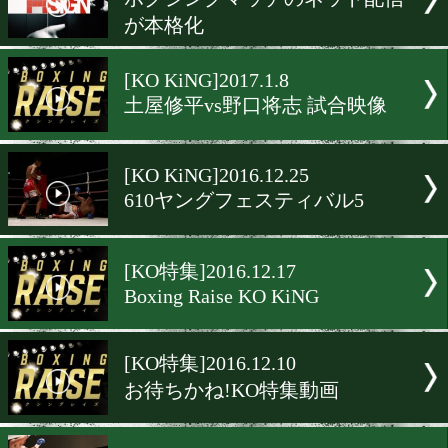
デビューから11試合連続K
比嘉大吾
[試合動画]2017.1.28
チャンピオンカーニバル(
ング)開幕1週間前
[KO特集]2017.1.22
ボクシングの醍醐味はやっ
KO
[KO KiNG]2017.1.15
ボクシングマッチのネット
が本格化