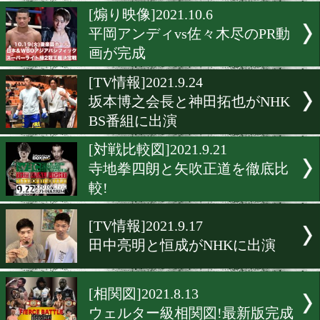
丸田陽七太のPR動画が完成
[煽り映像]2021.10.8
中嶋一輝vs栗原慶太のPR映
公開
[煽り映像]2021.10.6
平岡アンディvs佐々木尽のP
画が完成
[TV情報]2021.9.24
坂本博之会長と神田拓也がN
BS番組に出演
[対戦比較図]2021.9.21