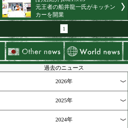
[月間賞]2021.6.9
5月は大橋ジムの勢いが止
ず!
[告知]2021.6.1
東京ネットラジオに西田凌
出演!
[相関図]2021.5.26
5月下旬から7月はライト級
グマッチ続々
[告知]2021.5.24
LEGEND公式ガイドブック
約販売中!