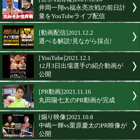
▶
新着
KO KiNG
ダイエット
女子情報
rscproduct
[世界戦情報]2021.12.28
井岡一翔vs福永亮次戦の前
量をYouTubeライブ配信
[動画配信]2021.12.2
選べる解説!見ながら採点!
[YouTube]2021.12.1
12月3日出場選手の紹介動
公開
[PR動画]2021.11.16