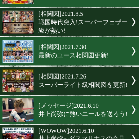
寺地拳四朗と矢吹正道を徹
較!
[TV情報]2021.9.17
田中亮明と恒成がNHKに出
[相関図]2021.8.13
ウェルター級相関図!最新
[相関図]2021.8.5
戦国時代突入!スーパーフ
級が熱い!