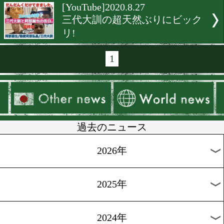
[相関図]2020.9.7
頂上決戦戦国モード!今年
ライト級!
[YouTube]2020.9.4
六島ジムがYouTubeを開設!
[八重樫東]2020.9.2
オンラインサロン「激闘王
動!
[試合速報]2020.8.31
A-SIGNでライブ配信終了