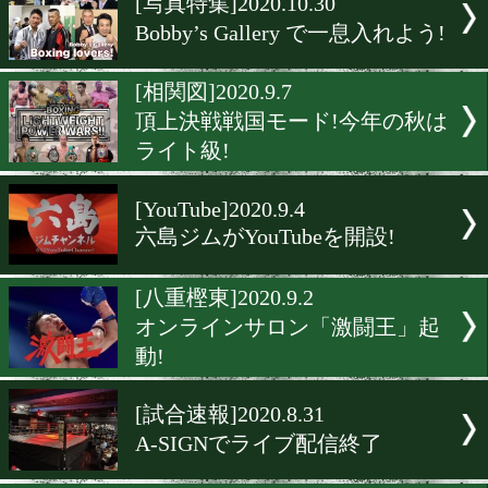
[写真特集]2020.11.19
おめでとう!中谷潤人の歩み
[ボクモバ注目ランキン
グ]2020.11.10
中谷潤人がボクモバ注目ラ
ングを卒業
[写真特集]2020.11.5
今週のテーマは「Draw」
[写真特集]2020.10.30
Bobby’s Gallery で一息入