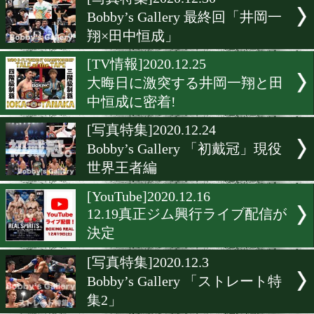
▶
新着
KO KiNG
ダイエット
女子情報
rscproduct
[写真特集]2020.12.30
Bobby’s Gallery 最終回「
翔×田中恒成」
[TV情報]2020.12.25
大晦日に激突する井岡一翔
中恒成に密着!
[写真特集]2020.12.24
Bobby’s Gallery 「初戴冠
世界王者編
[YouTube]2020.12.16