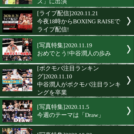
[テレビ欄]2020.11.27
井上尚弥が人生初サプライ
[有料試合動画]2020.11.26
先週末の後楽園ホールを体
よ!
[テレビ欄]2020.11.24
比嘉大吾がNHK「ストーリ
ズ」に出演
[ライブ配信]2020.11.21
今夜18時からBOXING RAI
ライブ配信!