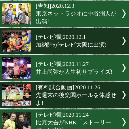
12.19真正ジム興行ライブ
決定
[写真特集]2020.12.3
Bobby’s Gallery 「ストレ
集2」
[告知]2020.12.3
東京ネットラジオに中谷潤
出演!
[テレビ欄]2020.12.1
加納陸がテレビ大阪に出演!