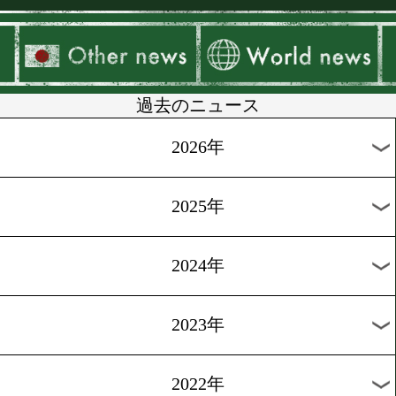
▶
新着
KO KiNG
ダイエット
女子情報
rscproduct
過去のニュース
2026年
2025年