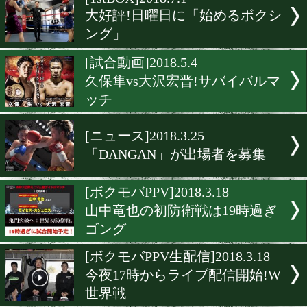
▶
新着
KO KiNG
ダイエット
女子情報
rscproduct
[1stBOX]2018.7.1
大好評!日曜日に「始める
ング」
[試合動画]2018.5.4
久保隼vs大沢宏晋!サバイ
ッチ
[ニュース]2018.3.25
「DANGAN」が出場者を募
[ボクモバPPV]2018.3.18