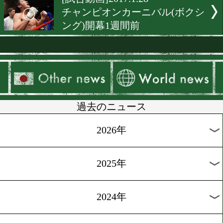
[KO KiNG]2017.2.19
デビューから5連続KO勝利
京口紘人
[KO KiNG]2017.2.12
衝撃のKOシーン
[KO KiNG]2017.2.5
今週はBOXING RAISEのK
ン
[KO KiNG]2017.1.29
デビューから11試合連続K
比嘉大吾