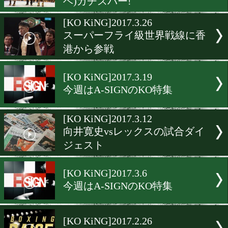
横浜で育つ史上最高のホー
弟
[KO KiNG]2017.4.9
9日(日)13:45から「スマホD
ンテレ」
[KO KiNG]2017.4.2
拳四朗(BMB)vs京口紘人(
ベ)ガチスパー!
[KO KiNG]2017.3.26
スーパーフライ級世界戦線
港から参戦