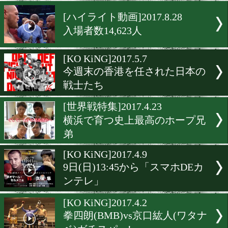
山中竜也の初防衛戦は19時
ゴング
[ボクモバPPV生配信]2018.3.
今夜17時からライブ配信開
世界戦
[ハイライト動画]2017.8.28
入場者数14,623人
[KO KiNG]2017.5.7
今週末の香港を任された日
戦士たち
[世界戦特集]2017.4.23