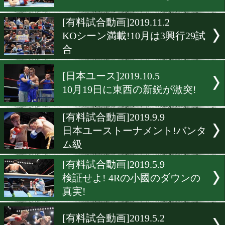
[有料試合動画]2019.11.20
はじめの一歩小冊子プレゼ
[速報]2019.11.16
土屋修平が電撃復帰!
[有料試合動画]2019.11.10
令和のゴッドレフトになる
[有料試合動画]2019.11.2
KOシーン満載!10月は3興行
合