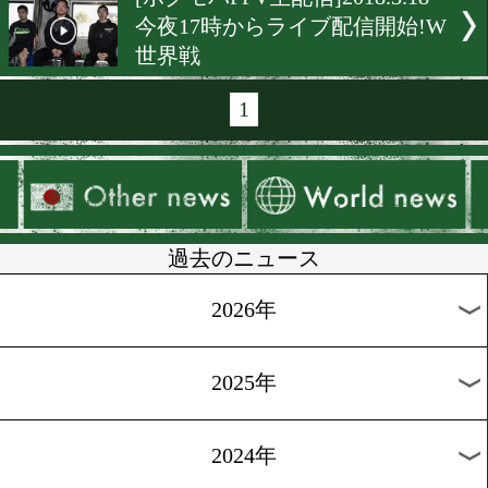
[1stBOX]2018.7.1
大好評!日曜日に「始める
ング」
[試合動画]2018.5.4
久保隼vs大沢宏晋!サバイ
ッチ
[ニュース]2018.3.25
「DANGAN」が出場者を募
[ボクモバPPV]2018.3.18
山中竜也の初防衛戦は19時
ゴング