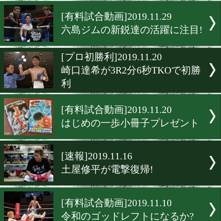
17歳の河合寅太朗が衝撃の
デビュー
[有料試合動画]2019.11.30
井上浩樹の相手に要注意!
[有料試合動画]2019.11.29
六島ジムの新鋭達の活躍に
[プロ初勝利]2019.11.20
崎口達希が3R2分6秒TKO
利