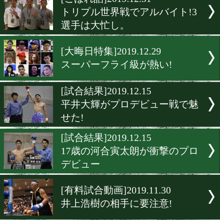
▶
新着
KO KiNG
ダイエット
女子情報
rscproduct
[こぼれ話]2019.12.31
トリプル世界戦でアルバイト
選手は大忙し。
[大晦日特集]2019.12.29
スーパーフライ級が熱い!
[試合結果]2019.12.15
平井大輝がプロデビュー戦
せた!
[試合結果]2019.12.15