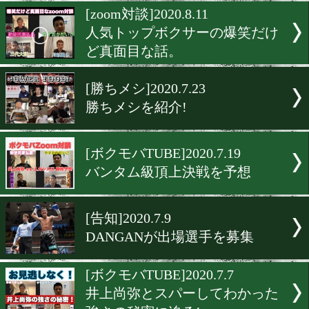
藤原俊志のマウスピースの
方講座。
[YouTube]2020.8.17
実践編!いま話題の藤原俊志
YouTube
[zoom対談]2020.8.11
人気トップボクサーの爆笑
ど真面目な話。
[勝ちメシ]2020.7.23
勝ちメシを紹介!