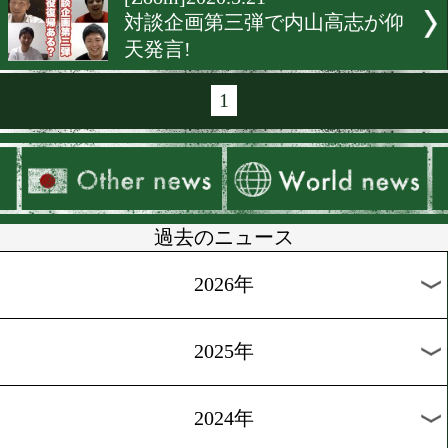
[健康管理]2020.6.1
血中酸素飽和度をチェック!
[写真特集]2020.5.29
今週は「フック」特集!
[ボクモバTUBE]2020.5.24
井上尚弥プレゼント企画当
「中村家」が感謝!
[写真特集]2020.5.21
リングサイドから遠く離れ