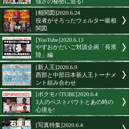
[ボクモバTUBE]2020.7.19
バンタム級頂上決戦を予想
[告知]2020.7.9
DANGANが出場選手を募集
[ボクモバTUBE]2020.7.7
井上尚弥とスパーしてわか
強さの秘密に迫る!
[相関図]2020.6.24
役者がそろったウェルター
関図
[YouTube]2020.6.13