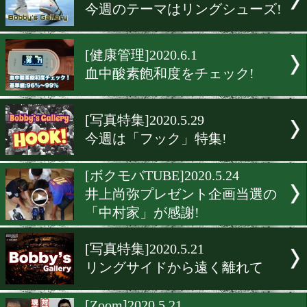
やすおかだいご対談企画「
陸」編
[新人王]2020.6.9
西部と中部日本新人王トー
ント組み合わせ
[ボクモバTUBE]2020.6.4
3人のベストバウトとあの
心境を!
[写真特集]2020.6.4
今週のテーマはリングシュ