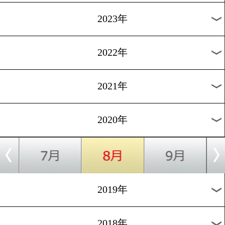
[Zoom]2020.5.21
対談企画第三弾で内山高志
天発言!
1
過去のニュース
2026年
2025年