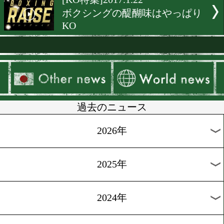
[KO KiNG]2017.2.12
衝撃のKOシーン
[KO KiNG]2017.2.5
今週はBOXING RAISEのK
ン
[KO KiNG]2017.1.29
デビューから11試合連続K
比嘉大吾
[試合動画]2017.1.28
チャンピオンカーニバル(
ング)開幕1週間前