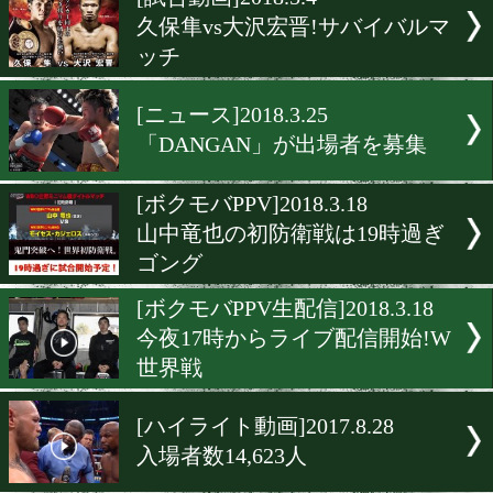
▶
新着
KO KiNG
ダイエット
女子情報
rscproduct
[試合動画]2018.5.4
久保隼vs大沢宏晋!サバイ
ッチ
[ニュース]2018.3.25
「DANGAN」が出場者を募
[ボクモバPPV]2018.3.18
山中竜也の初防衛戦は19時
ゴング
[ボクモバPPV生配信]2018.3.