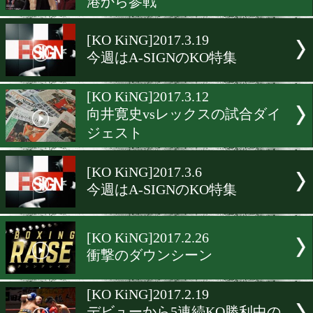
9日(日)13:45から「スマホD
ンテレ」
[KO KiNG]2017.4.2
拳四朗(BMB)vs京口紘人(
ベ)ガチスパー!
[KO KiNG]2017.3.26
スーパーフライ級世界戦線
港から参戦
[KO KiNG]2017.3.19
今週はA-SIGNのKO特集
[KO KiNG]2017.3.12