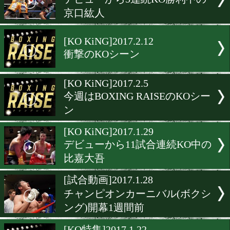
向井寛史vsレックスの試合
ジェスト
[KO KiNG]2017.3.6
今週はA-SIGNのKO特集
[KO KiNG]2017.2.26
衝撃のダウンシーン
[KO KiNG]2017.2.19
デビューから5連続KO勝利
京口紘人