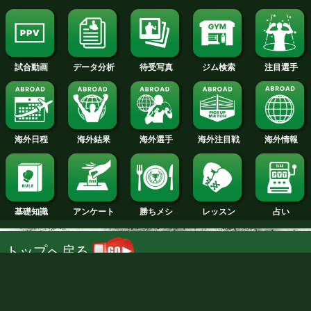
試合日程
試合結果
新人王
ランキング
階級別特集
王者一覧
タイトル戦
TV･ネット欄
待受写真
ジム検索
データ分析
試合動画
NTT DOCOMO, INC.