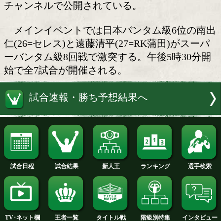
ザ・グレイテストボクシング
戸高秀樹ジム主催の「ザ・グレイテス
シング39」(12月3日(金)後楽園ホール)
る出場選手の意気込みとラウンドガール
動画が、ザ・グレイテストボクシングYouT
チャンネルで公開されている。
メインイベントでは日本バンタム級6
仁(26=セレス)と遠藤清平(27=RK蒲田)
ーバンタム級8回戦で激突する。午後5時
始で全7試合が開催される。
試合速報・勝ち予想結果へ