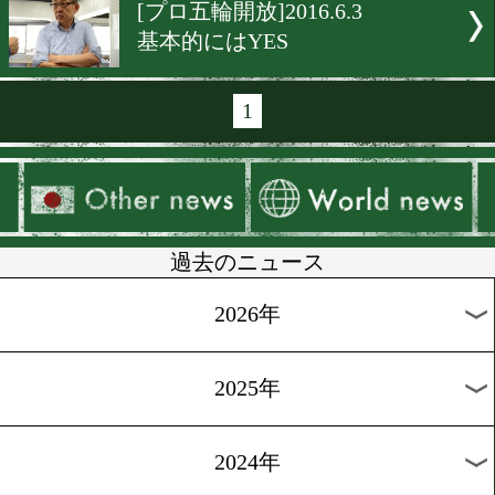
[五輪情報]2016.8.6
成松大介、いざ出陣
[リオ五輪企画]2016.7.29
2つのボクシングが連携す
[リオ五輪予選]2016.6.30
現王者がソリスにエール
[リオ五輪予選]2016.6.29
WBA「OK」でソリスら参