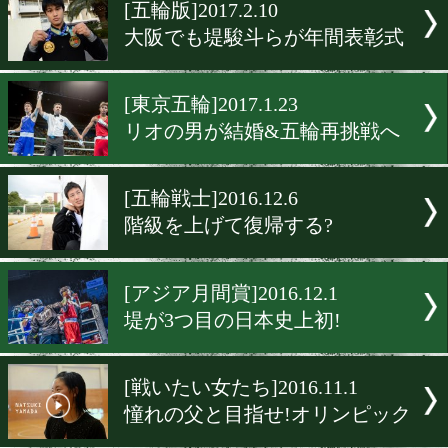
▶
新着
KO KiNG
ダイエット
女子情報
rscproduct
[五輪版]2017.2.10
大阪でも堤駿斗らが年間表
[東京五輪]2017.1.23
リオの男が結婚&五輪再挑
[五輪戦士]2016.12.6
階級を上げて復帰する?
[アジア月間賞]2016.12.1