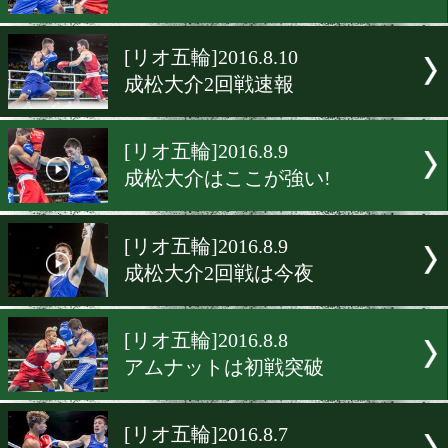
[リオ五輪]2016.8.11
森坂嵐1回戦速報
[リオ五輪]2016.8.10
先輩成松の無念を晴らせ
[リオ五輪]2016.8.10
アムナットも敗退
[リオ五輪]2016.8.10
成松大介2回戦速報