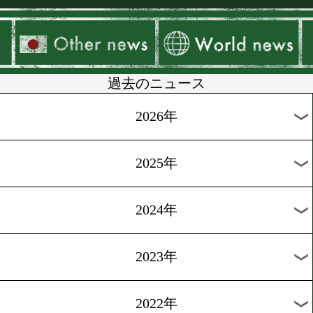
▶
新着
KO KiNG
ダイエット
女子情報
rscproduct
過去のニュース
2026年
2025年