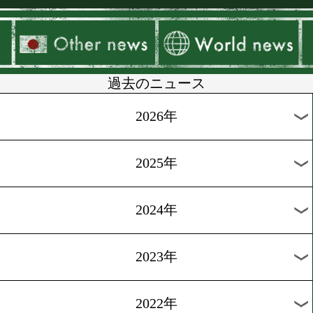
▶
新着
KO KiNG
ダイエット
女子情報
rscproduct
過去のニュース
2026年
2025年