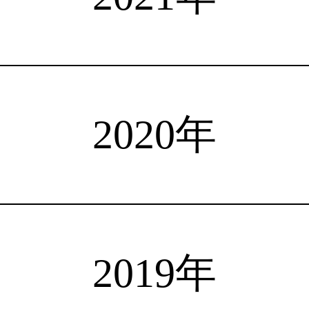
注目選手
海外情報
占い