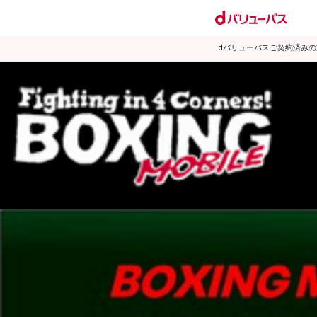
dバリューパスご契約済み
試合日程
試合結果
ランキング
練習動画
2013年3月のニュース
▶
新着
KO KiNG
ダイエット
女子情報
rscproducts