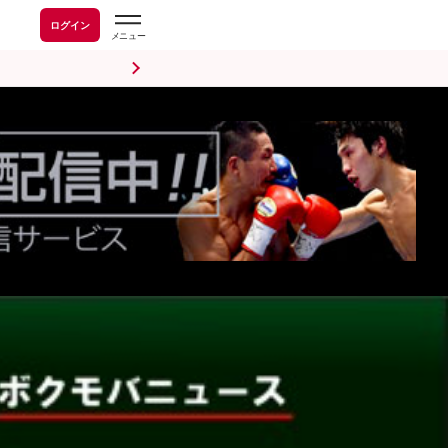
ログイン
前日計量・調印式
試合後会見
海外情報
五輪情報