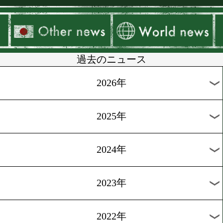
▶
新着
KO KiNG
ダイエット
女子情報
rscproduct
過去のニュース
2026年
2025年