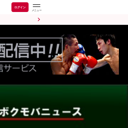
ログイン
前日計量・調印式
試合後会見
海外情報
五輪情報