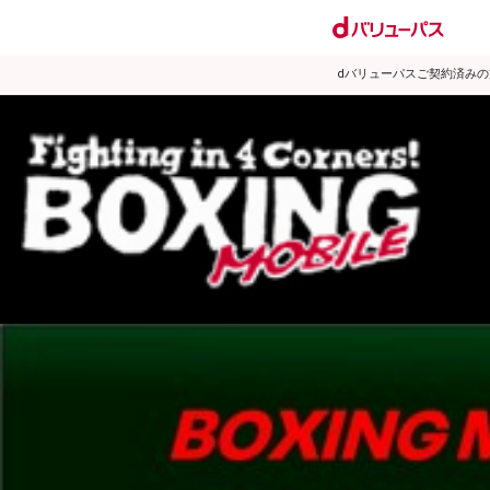
dバリューパスご契約済み
試合日程
試合結果
ランキング
練習動画
2015年2月のニュース
▶
新着
KO KiNG
ダイエット
女子情報
rscproducts