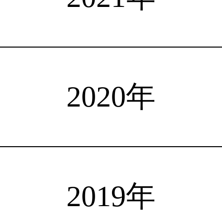
注目選手
海外情報
占い