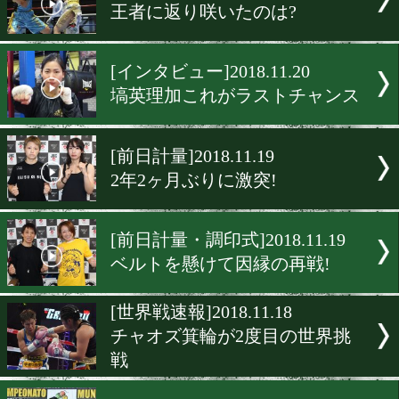
[インタビュー]2018.11.23
藤原芽子 挑戦者の気持ちで
[インタビュー]2018.11.21
多田悦子 すべてに対応する
[試合後談話]2018.11.20
鈴木菜々江と青木沙耶香が
トを懸けて激突!
[試合後会見]2018.11.20
王者に返り咲いたのは?