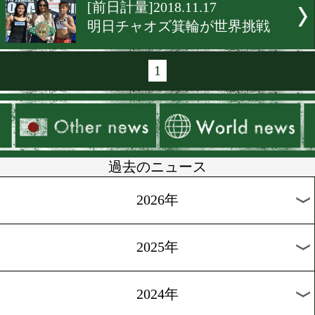
[インタビュー]2018.11.20
塙英理加これがラストチャ
[前日計量]2018.11.19
2年2ヶ月ぶりに激突!
[前日計量・調印式]2018.11.
ベルトを懸けて因縁の再戦!
[世界戦速報]2018.11.18
チャオズ箕輪が2度目の世
戦