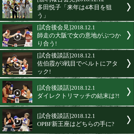
▶
新着
KO KiNG
ダイエット
女子情報
rscproduct
[勝利報告会見]2018.12.12
多田悦子「来年は4本目を
う」
[試合後会見]2018.12.1
師走の大阪で女の意地がぶ
り合う!
[試合後談話]2018.12.1
佐伯霞が3戦目でベルトに
ック!
[試合後談話]2018.12.1